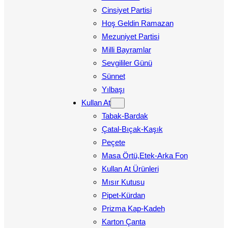
Cinsiyet Partisi
Hoş Geldin Ramazan
Mezuniyet Partisi
Milli Bayramlar
Sevgililer Günü
Sünnet
Yılbaşı
Kullan At
Tabak-Bardak
Çatal-Bıçak-Kaşık
Peçete
Masa Örtü,Etek-Arka Fon
Kullan At Ürünleri
Mısır Kutusu
Pipet-Kürdan
Prizma Kap-Kadeh
Karton Çanta