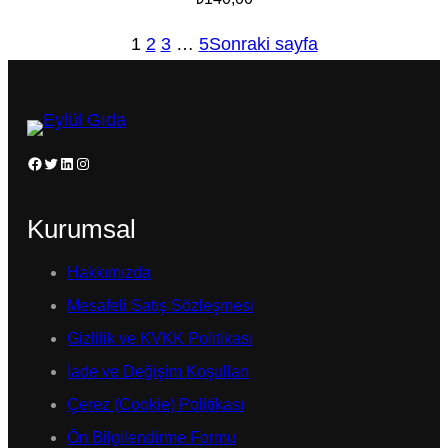
1
2
3
…
5
Sonraki sayfa
Facebook
Twitter
LinkedIn
Instagram
Kurumsal
Hakkımızda
Mesafeli Satış Sözleşmesi
Gizlilik ve KVKK Politikası
İade ve Değişim Koşulları
Çerez (Cookie) Politikası
Ön Bilgilendirme Formu