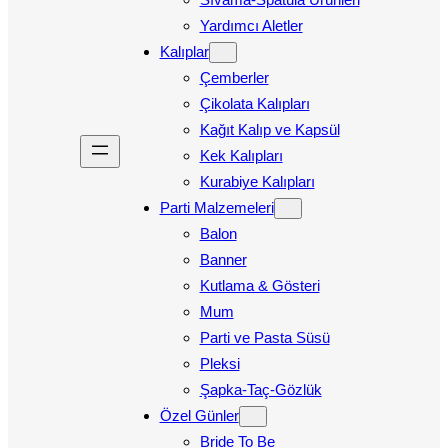
Yardımcı Aletler
Kalıplar
Çemberler
Çikolata Kalıpları
Kağıt Kalıp ve Kapsül
Kek Kalıpları
Kurabiye Kalıpları
Parti Malzemeleri
Balon
Banner
Kutlama & Gösteri
Mum
Parti ve Pasta Süsü
Pleksi
Şapka-Taç-Gözlük
Özel Günler
Bride To Be