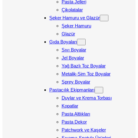
Pasta Jelleri
Çikolatalar
Şeker Hamuru ve Glazür
Şeker Hamuru
Glazür
Gıda Boyaları
Sıvı Boyalar
Jel Boyalar
Yağ Bazlı Toz Boyalar
Metalik-Sim Toz Boyalar
Sprey Boyalar
Pastacılık Ekipmanları
Duylar ve Krema Torbası
Kopatlar
Pasta Altlıkları
Pasta Dekor
Patchwork ve Kaşeler
Sıvama-Spatula Ürünleri