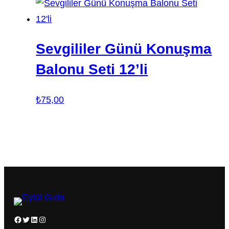
Sevgililer Günü Konuşma
Balonu Seti 12’li
₺
75,00
Facebook
Twitter
LinkedIn
Instagram