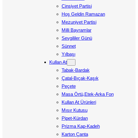
Cinsiyet Partisi
Hoş Geldin Ramazan
Mezuniyet Partisi
Milli Bayramlar
Sevgililer Günü
Sünnet
Yılbaşı
Kullan At
Tabak-Bardak
Çatal-Bıçak-Kaşık
Peçete
Masa Örtü,Etek-Arka Fon
Kullan At Ürünleri
Mısır Kutusu
Pipet-Kürdan
Prizma Kap-Kadeh
Karton Çanta