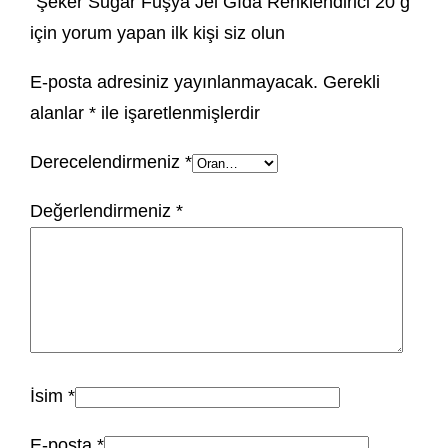
“Şeker Sugar Fuşya Jel Gıda Renklendirici 20 g”
için yorum yapan ilk kişi siz olun
E-posta adresiniz yayınlanmayacak.
Gerekli
alanlar
*
ile işaretlenmişlerdir
Derecelendirmeniz
*
Değerlendirmeniz
*
İsim
*
E-posta
*