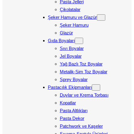
Pasta Jelleri
Çikolatalar
Şeker Hamuru ve Glazür
Şeker Hamuru
Glazür
Gıda Boyaları
Sıvı Boyalar
Jel Boyalar
Yağ Bazlı Toz Boyalar
Metalik-Sim Toz Boyalar
Sprey Boyalar
Pastacılık Ekipmanları
Duylar ve Krema Torbası
Kopatlar
Pasta Altlıkları
Pasta Dekor
Patchwork ve Kaşeler
Sıvama-Spatula Ürünleri