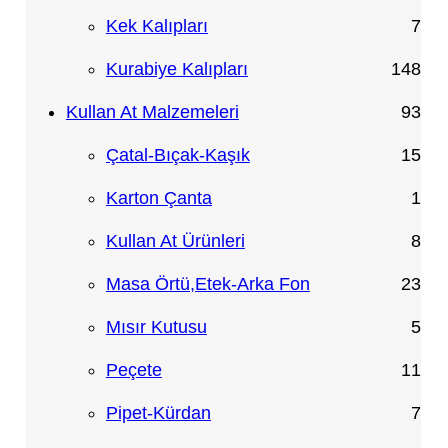
r
r
ü
3
7
Kek Kalıpları
7
ü
ü
r
ü
ü
1
Kurabiye Kalıpları
148
n
n
ü
r
r
4
9
Kullan At Malzemeleri
93
n
ü
ü
8
3
1
Çatal-Bıçak-Kaşık
15
n
n
ü
ü
5
1
Karton Çanta
1
r
r
ü
ü
8
Kullan At Ürünleri
8
ü
ü
r
r
ü
2
Masa Örtü,Etek-Arka Fon
23
n
n
ü
ü
r
3
5
Mısır Kutusu
5
n
n
ü
ü
ü
1
Peçete
11
n
r
r
1
7
Pipet-Kürdan
7