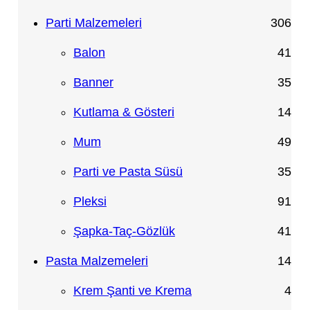
n
ü
r
5
3
Parti Malzemeleri
306
n
ü
ü
0
4
Balon
41
n
r
6
1
3
Banner
35
ü
ü
ü
5
1
Kutlama & Gösteri
14
n
r
r
ü
4
4
Mum
49
ü
ü
r
ü
9
3
Parti ve Pasta Süsü
35
n
n
ü
r
ü
5
9
Pleksi
91
n
ü
r
ü
1
4
Şapka-Taç-Gözlük
41
n
ü
r
ü
1
1
Pasta Malzemeleri
14
n
ü
r
ü
4
4
Krem Şanti ve Krema
4