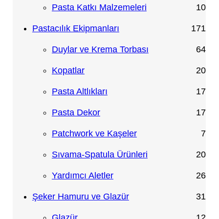
n
ü
r
ü
ü
1
Pasta Katkı Malzemeleri
10
n
ü
r
r
0
1
Pastacılık Ekipmanları
171
n
ü
ü
ü
7
6
Duylar ve Krema Torbası
64
n
n
r
1
4
2
Kopatlar
20
ü
ü
ü
0
1
Pasta Altlıkları
17
n
r
r
ü
7
1
Pasta Dekor
17
ü
ü
r
ü
7
7
Patchwork ve Kaşeler
7
n
n
ü
r
ü
ü
2
Sıvama-Spatula Ürünleri
20
n
ü
r
r
0
2
Yardımcı Aletler
26
n
ü
ü
ü
6
3
Şeker Hamuru ve Glazür
31
n
n
r
ü
1
1
Glazür
12