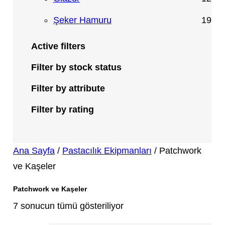
ü
r
ü
2
1
Şeker Hamuru
19
n
ü
r
ü
9
Active filters
n
ü
r
ü
Filter by stock status
n
ü
r
Filter by attribute
n
ü
Filter by rating
n
Ana Sayfa
/
Pastacılık Ekipmanları
/ Patchwork
ve Kaşeler
Patchwork ve Kaşeler
7 sonucun tümü gösteriliyor