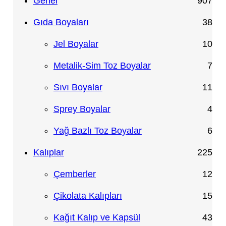
9
Genel
907
0
3
Gıda Boyaları
38
7
8
1
Jel Boyalar
10
ü
ü
0
7
Metalik-Sim Toz Boyalar
7
r
r
ü
ü
1
Sıvı Boyalar
11
ü
ü
r
r
1
4
Sprey Boyalar
4
n
n
ü
ü
ü
ü
6
Yağ Bazlı Toz Boyalar
6
n
n
r
r
ü
2
Kalıplar
225
ü
ü
r
2
1
Çemberler
12
n
n
ü
5
2
1
Çikolata Kalıpları
15
n
ü
ü
5
4
Kağıt Kalıp ve Kapsül
43