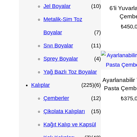
7
8
1
Jel Boyalar
10
6’li Yuvarl
Çembe
ü
ü
0
Metalik-Sim Toz
₺
450,
r
r
ü
7
Boyalar
7
ü
ü
r
ü
1
Sıvı Boyalar
11
n
n
ü
r
1
4
Sprey Boyalar
4
n
ü
ü
ü
Yağ Bazlı Toz Boyalar
Ayarlanabilir
2
n
r
r
6
Kalıplar
225
6
Pasta Çembe
2
ü
ü
ü
1
Çemberler
12
₺
375,
5
n
n
r
2
1
Çikolata Kalıpları
15
ü
ü
ü
5
Kağıt Kalıp ve Kapsül