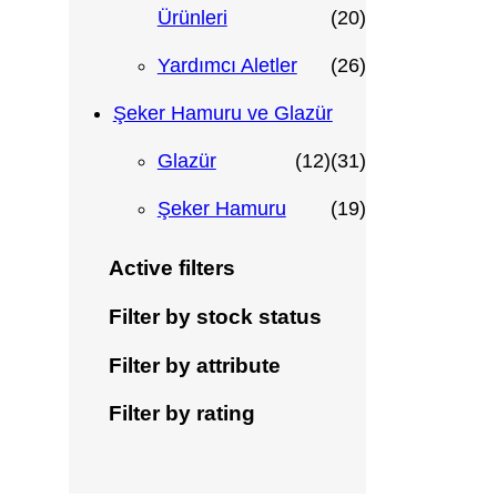
n
ü
r
ü
2
Ürünleri
20
n
ü
r
0
2
Yardımcı Aletler
26
n
ü
ü
6
Şeker Hamuru ve Glazür
1
n
r
ü
3
Glazür
12
31
2
ü
r
1
1
Şeker Hamuru
19
ü
n
ü
ü
9
Active filters
r
n
r
ü
Filter by stock status
ü
ü
r
Filter by attribute
n
n
ü
Filter by rating
n