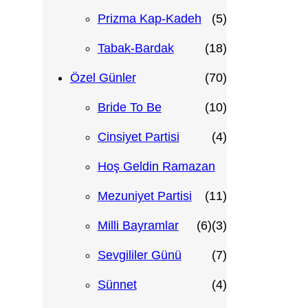
ü
ü
ü
ü
5
Prizma Kap-Kadeh
5
n
n
r
r
ü
1
Tabak-Bardak
18
ü
ü
r
8
7
Özel Günler
70
n
n
ü
ü
0
1
Bride To Be
10
n
r
ü
0
4
Cinsiyet Partisi
4
ü
r
ü
ü
Hoş Geldin Ramazan
n
ü
r
r
1
Mezuniyet Partisi
11
6
n
ü
ü
1
3
Milli Bayramlar
6
3
ü
n
n
ü
ü
7
Sevgililer Günü
7
r
r
r
ü
4
Sünnet
4