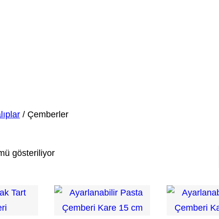
lıplar
/ Çemberler
ü gösteriliyor