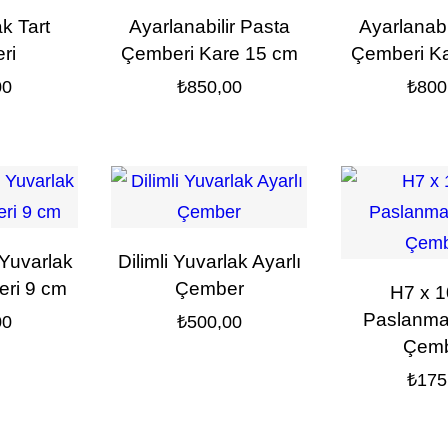
ak Tart
Ayarlanabilir Pasta
Ayarlanabi
ri
Çemberi Kare 15 cm
Çemberi K
00
₺
850,00
₺
800
 Yuvarlak
Dilimli Yuvarlak Ayarlı
ri 9 cm
Çember
H7 x 
Paslanma
00
₺
500,00
Çemb
₺
175