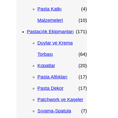
ü
ü
r
ü
4
Pasta Katkı
4
n
n
ü
r
ü
1
Malzemeleri
10
n
ü
r
0
1
Pastacılık Ekipmanları
171
n
ü
ü
7
Duylar ve Krema
n
r
1
6
Torbası
64
ü
ü
4
2
Kopatlar
20
n
r
ü
0
1
Pasta Altlıkları
17
ü
r
ü
7
1
Pasta Dekor
17
n
ü
r
ü
7
Patchwork ve Kaşeler
n
ü
r
ü
7
Sıvama-Spatula
7