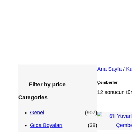
Ana Sayfa
/
Ka
Çemberler
Filter by price
12 sonucun tüm
Categories
9
Genel
907
0
3
Gıda Boyaları
38