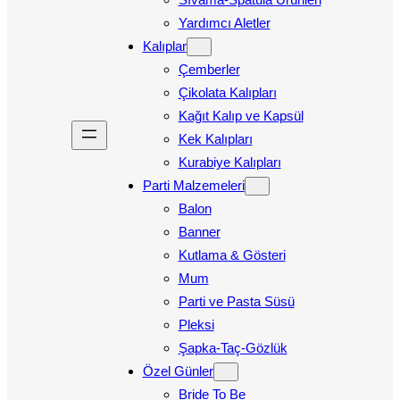
Yardımcı Aletler
Kalıplar
Çemberler
Çikolata Kalıpları
Kağıt Kalıp ve Kapsül
Kek Kalıpları
Kurabiye Kalıpları
Parti Malzemeleri
Balon
Banner
Kutlama & Gösteri
Mum
Parti ve Pasta Süsü
Pleksi
Şapka-Taç-Gözlük
Özel Günler
Bride To Be