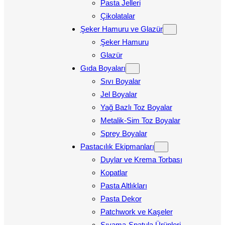
Pasta Jelleri
Çikolatalar
Şeker Hamuru ve Glazür
Şeker Hamuru
Glazür
Gıda Boyaları
Sıvı Boyalar
Jel Boyalar
Yağ Bazlı Toz Boyalar
Metalik-Sim Toz Boyalar
Sprey Boyalar
Pastacılık Ekipmanları
Duylar ve Krema Torbası
Kopatlar
Pasta Altlıkları
Pasta Dekor
Patchwork ve Kaşeler
Sıvama-Spatula Ürünleri