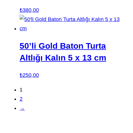
₺
380,00
50’li Gold Baton Turta
Altlığı Kalın 5 x 13 cm
₺
250,00
1
2
→