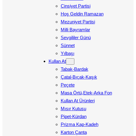
Cinsiyet Partisi
Hoş Geldin Ramazan
Mezuniyet Partisi
Milli Bayramlar
Sevgililer Günü
Sünnet
Yılbaşı
Kullan At
Tabak-Bardak
Çatal-Bıçak-Kaşık
Peçete
Masa Örtü,Etek-Arka Fon
Kullan At Ürünleri
Mısır Kutusu
Pipet-Kürdan
Prizma Kap-Kadeh
Karton Çanta