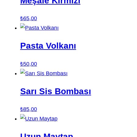
Meşale Kırmızı
₺
65,00
Pasta Volkanı
₺
50,00
Sarı Sis Bombası
₺
85,00
Uzun Maytap