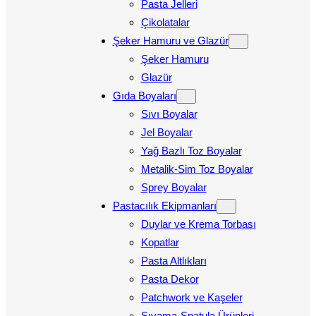
Pasta Jelleri
Çikolatalar
Şeker Hamuru ve Glazür
Şeker Hamuru
Glazür
Gıda Boyaları
Sıvı Boyalar
Jel Boyalar
Yağ Bazlı Toz Boyalar
Metalik-Sim Toz Boyalar
Sprey Boyalar
Pastacılık Ekipmanları
Duylar ve Krema Torbası
Kopatlar
Pasta Altlıkları
Pasta Dekor
Patchwork ve Kaşeler
Sıvama-Spatula Ürünleri