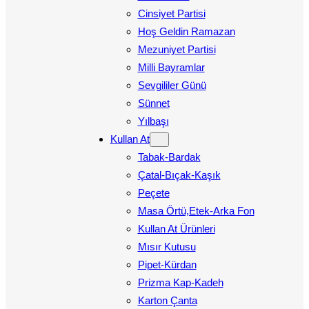
Cinsiyet Partisi
Hoş Geldin Ramazan
Mezuniyet Partisi
Milli Bayramlar
Sevgililer Günü
Sünnet
Yılbaşı
Kullan At
Tabak-Bardak
Çatal-Bıçak-Kaşık
Peçete
Masa Örtü,Etek-Arka Fon
Kullan At Ürünleri
Mısır Kutusu
Pipet-Kürdan
Prizma Kap-Kadeh
Karton Çanta