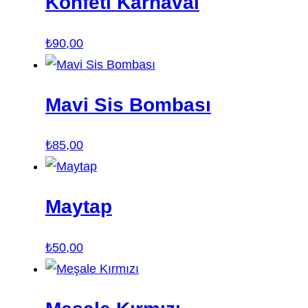
Konfeti Karnaval
₺
90,00
Mavi Sis Bombası
₺
85,00
Maytap
₺
50,00