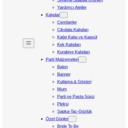
Yardımcı Aletler
Kalıplar
Çemberler
Çikolata Kalıpları
Kağıt Kalıp ve Kapsül
Kek Kalıpları
Kurabiye Kalıpları
Parti Malzemeleri
Balon
Banner
Kutlama & Gösteri
Mum
Parti ve Pasta Süsü
Pleksi
Şapka-Taç-Gözlük
Özel Günler
Bride To Be