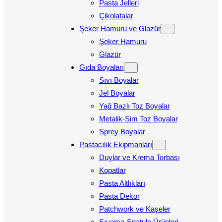
Pasta Jelleri
Çikolatalar
Şeker Hamuru ve Glazür
Şeker Hamuru
Glazür
Gıda Boyaları
Sıvı Boyalar
Jel Boyalar
Yağ Bazlı Toz Boyalar
Metalik-Sim Toz Boyalar
Sprey Boyalar
Pastacılık Ekipmanları
Duylar ve Krema Torbası
Kopatlar
Pasta Altlıkları
Pasta Dekor
Patchwork ve Kaşeler
Sıvama-Spatula Ürünleri