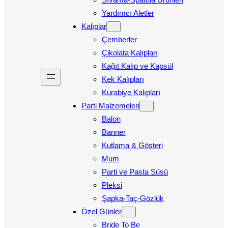
Yardımcı Aletler
Kalıplar
Çemberler
Çikolata Kalıpları
Kağıt Kalıp ve Kapsül
Kek Kalıpları
Kurabiye Kalıpları
Parti Malzemeleri
Balon
Banner
Kutlama & Gösteri
Mum
Parti ve Pasta Süsü
Pleksi
Şapka-Taç-Gözlük
Özel Günler
Bride To Be