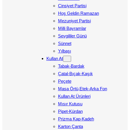
Cinsiyet Partisi
Hoş Geldin Ramazan
Mezuniyet Partisi
Milli Bayramlar
Sevgililer Günü
Sünnet
Yılbaşı
Kullan At
Tabak-Bardak
Çatal-Bıçak-Kaşık
Peçete
Masa Örtü,Etek-Arka Fon
Kullan At Ürünleri
Mısır Kutusu
Pipet-Kürdan
Prizma Kap-Kadeh
Karton Çanta