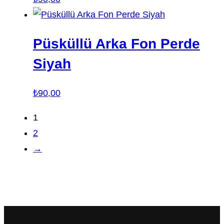
Püsküllü Arka Fon Perde
Siyah
₺
90,00
1
2
→