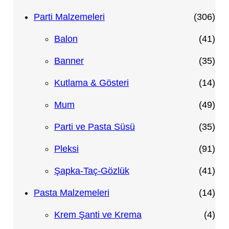
n
ü
r
5
3
Parti Malzemeleri
306
n
ü
ü
0
4
Balon
41
n
r
6
1
3
Banner
35
ü
ü
ü
5
1
Kutlama & Gösteri
14
n
r
r
ü
4
4
Mum
49
ü
ü
r
ü
9
3
Parti ve Pasta Süsü
35
n
n
ü
r
ü
5
9
Pleksi
91
n
ü
r
ü
1
4
Şapka-Taç-Gözlük
41
n
ü
r
ü
1
1
Pasta Malzemeleri
14
n
ü
r
ü
4
4
Krem Şanti ve Krema
4