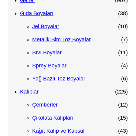
9
Genel
907
0
3
Gıda Boyaları
38
7
8
1
Jel Boyalar
10
ü
ü
0
7
Metalik-Sim Toz Boyalar
7
r
r
ü
ü
1
Sıvı Boyalar
11
ü
ü
r
r
1
4
Sprey Boyalar
4
n
n
ü
ü
ü
ü
6
Yağ Bazlı Toz Boyalar
6
n
n
r
r
ü
2
Kalıplar
225
ü
ü
r
2
1
Çemberler
12
n
n
ü
5
2
1
Çikolata Kalıpları
15
n
ü
ü
5
4
Kağıt Kalıp ve Kapsül
43