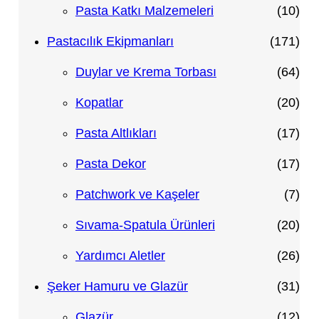
n
ü
r
ü
ü
1
Pasta Katkı Malzemeleri
10
n
ü
r
r
0
1
Pastacılık Ekipmanları
171
n
ü
ü
ü
7
6
Duylar ve Krema Torbası
64
n
n
r
1
4
2
Kopatlar
20
ü
ü
ü
0
1
Pasta Altlıkları
17
n
r
r
ü
7
1
Pasta Dekor
17
ü
ü
r
ü
7
7
Patchwork ve Kaşeler
7
n
n
ü
r
ü
ü
2
Sıvama-Spatula Ürünleri
20
n
ü
r
r
0
2
Yardımcı Aletler
26
n
ü
ü
ü
6
3
Şeker Hamuru ve Glazür
31
n
n
r
ü
1
1
Glazür
12