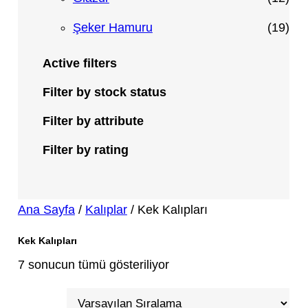
ü
r
ü
2
1
Şeker Hamuru
19
n
ü
r
ü
9
Active filters
n
ü
r
ü
Filter by stock status
n
ü
r
Filter by attribute
n
ü
Filter by rating
n
Ana Sayfa
/
Kalıplar
/ Kek Kalıpları
Kek Kalıpları
7 sonucun tümü gösteriliyor