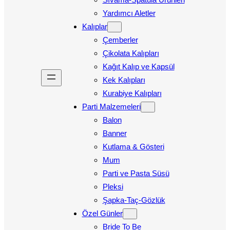
Yardımcı Aletler
Kalıplar
Çemberler
Çikolata Kalıpları
Kağıt Kalıp ve Kapsül
Kek Kalıpları
Kurabiye Kalıpları
Parti Malzemeleri
Balon
Banner
Kutlama & Gösteri
Mum
Parti ve Pasta Süsü
Pleksi
Şapka-Taç-Gözlük
Özel Günler
Bride To Be