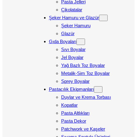
Pasta Jelleri
Çikolatalar
Şeker Hamuru ve Glazür
Şeker Hamuru
Glazür
Gıda Boyaları
Sıvı Boyalar
Jel Boyalar
Yağ Bazlı Toz Boyalar
Metalik-Sim Toz Boyalar
Sprey Boyalar
Pastacılık Ekipmanları
Duylar ve Krema Torbası
Kopatlar
Pasta Altlıkları
Pasta Dekor
Patchwork ve Kaşeler
Sıvama-Spatula Ürünleri