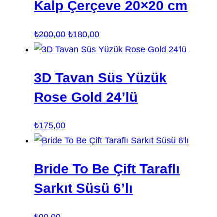
Kalp Çerçeve 20×20 cm
Orijinal
Şu
₺
200,00
₺
180,00
fiyat:
andaki
₺200,00.
fiyat:
3D Tavan Süs Yüzük
₺180,00.
Rose Gold 24’lü
₺
175,00
Bride To Be Çift Taraflı
Sarkıt Süsü 6’lı
₺
90,00