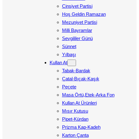
Cinsiyet Partisi
Hoş Geldin Ramazan
Mezuniyet Partisi
Milli Bayramlar
Sevgililer Günü
Sünnet
Yılbaşı
Kullan At
Tabak-Bardak
Çatal-Bıçak-Kaşık
Peçete
Masa Örtü,Etek-Arka Fon
Kullan At Ürünleri
Mısır Kutusu
Pipet-Kürdan
Prizma Kap-Kadeh
Karton Çanta