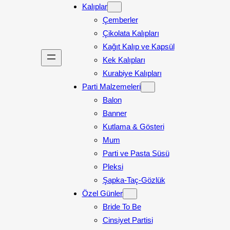
Kalıplar
Çemberler
Çikolata Kalıpları
Kağıt Kalıp ve Kapsül
Kek Kalıpları
Kurabiye Kalıpları
Parti Malzemeleri
Balon
Banner
Kutlama & Gösteri
Mum
Parti ve Pasta Süsü
Pleksi
Şapka-Taç-Gözlük
Özel Günler
Bride To Be
Cinsiyet Partisi