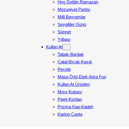
Hoş Geldin Ramazan
Mezuniyet Partisi
Milli Bayramlar
Sevgililer Günü
Sünnet
Yılbaşı
Kullan At
Tabak-Bardak
Çatal-Bıçak-Kaşık
Peçete
Masa Örtü,Etek-Arka Fon
Kullan At Ürünleri
Mısır Kutusu
Pipet-Kürdan
Prizma Kap-Kadeh
Karton Çanta