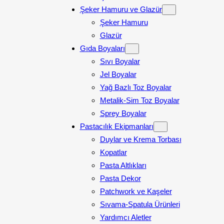
Şeker Hamuru ve Glazür
Şeker Hamuru
Glazür
Gıda Boyaları
Sıvı Boyalar
Jel Boyalar
Yağ Bazlı Toz Boyalar
Metalik-Sim Toz Boyalar
Sprey Boyalar
Pastacılık Ekipmanları
Duylar ve Krema Torbası
Kopatlar
Pasta Altlıkları
Pasta Dekor
Patchwork ve Kaşeler
Sıvama-Spatula Ürünleri
Yardımcı Aletler