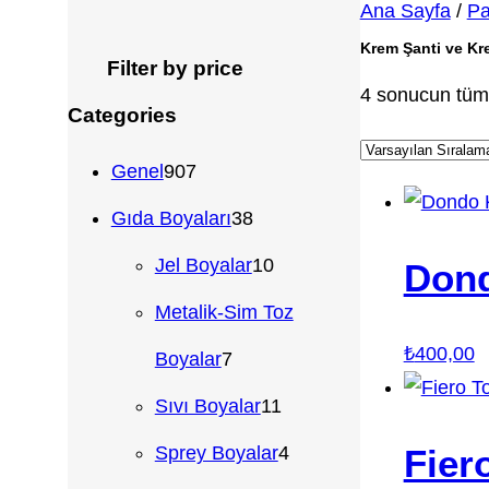
Ana Sayfa
/
Pa
Krem Şanti ve K
Filter by price
4 sonucun tümü
Categories
9
Genel
907
0
3
Gıda Boyaları
38
7
8
1
Jel Boyalar
10
Dond
ü
ü
0
Metalik-Sim Toz
₺
400,00
r
7
r
ü
Boyalar
7
ü
ü
ü
r
1
Sıvı Boyalar
11
n
r
n
ü
1
4
Fier
Sprey Boyalar
4