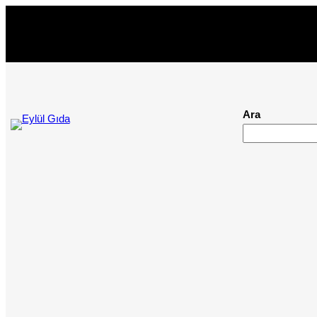
İçeriğe
geç
Ara