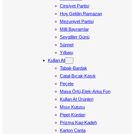
Cinsiyet Partisi
Hoş Geldin Ramazan
Mezuniyet Partisi
Milli Bayramlar
Sevgililer Günü
Sünnet
Yılbaşı
Kullan At
Tabak-Bardak
Çatal-Bıçak-Kaşık
Peçete
Masa Örtü,Etek-Arka Fon
Kullan At Ürünleri
Mısır Kutusu
Pipet-Kürdan
Prizma Kap-Kadeh
Karton Çanta