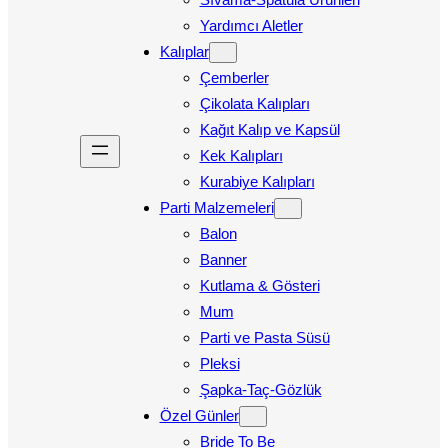
Yardımcı Aletler
Kalıplar
Çemberler
Çikolata Kalıpları
Kağıt Kalıp ve Kapsül
Kek Kalıpları
Kurabiye Kalıpları
Parti Malzemeleri
Balon
Banner
Kutlama & Gösteri
Mum
Parti ve Pasta Süsü
Pleksi
Şapka-Taç-Gözlük
Özel Günler
Bride To Be