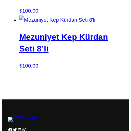
₺
100,00
Mezuniyet Kep Kürdan
Seti 8’li
₺
100,00
Facebook
Twitter
LinkedIn
Instagram