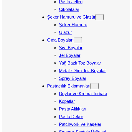
Pasta Jelleri
Çikolatalar
Şeker Hamuru ve Glazür
Şeker Hamuru
Glazür
Gıda Boyaları
Sıvı Boyalar
Jel Boyalar
Yağ Bazlı Toz Boyalar
Metalik-Sim Toz Boyalar
Sprey Boyalar
Pastacılık Ekipmanları
Duylar ve Krema Torbası
Kopatlar
Pasta Altlıkları
Pasta Dekor
Patchwork ve Kaşeler
Sıvama-Spatula Ürünleri