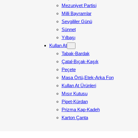
Mezuniyet Partisi
Milli Bayramlar
Sevgililer Günü
Sünnet
Yılbaşı
Kullan At
Tabak-Bardak
Çatal-Bıçak-Kaşık
Peçete
Masa Örtü,Etek-Arka Fon
Kullan At Ürünleri
Mısır Kutusu
Pipet-Kürdan
Prizma Kap-Kadeh
Karton Çanta