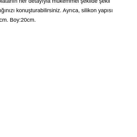
olatanın her detayıyla mükemmel şekilde şekil
ınızı konuşturabilirsiniz. Ayrıca, silikon yapısı
:10cm. Boy:20cm.