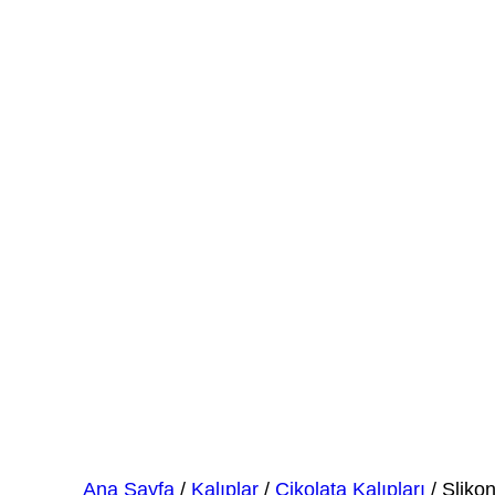
Slikon Çikolata Kalıbı 
Ana Sayfa
/
Kalıplar
/
Çikolata Kalıpları
/ Slikon