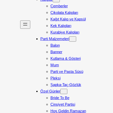
Çemberler
Çikolata Kalıpları
Kağıt Kalıp ve Kapsül
Kek Kalıpları
Kurabiye Kalıpları
Parti Malzemeleri
Balon
Banner
Kutlama & Gösteri
Mum
Parti ve Pasta Süsü
Pleksi
Şapka-Taç-Gözlük
Özel Günler
Bride To Be
Cinsiyet Partisi
Hoş Geldin Ramazan