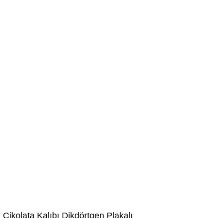
Dikdörtgen Plakalı
 Çikolata Kalıbı Dikdörtgen Plakalı