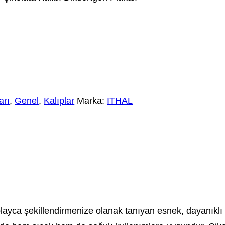
arı
,
Genel
,
Kalıplar
Marka:
ITHAL
zı kolayca şekillendirmenize olanak tanıyan esnek, dayanık