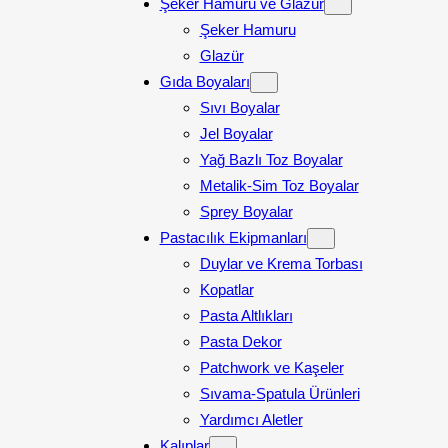
Şeker Hamuru ve Glazür
Şeker Hamuru
Glazür
Gıda Boyaları
Sıvı Boyalar
Jel Boyalar
Yağ Bazlı Toz Boyalar
Metalik-Sim Toz Boyalar
Sprey Boyalar
Pastacılık Ekipmanları
Duylar ve Krema Torbası
Kopatlar
Pasta Altlıkları
Pasta Dekor
Patchwork ve Kaşeler
Sıvama-Spatula Ürünleri
Yardımcı Aletler
Kalıplar