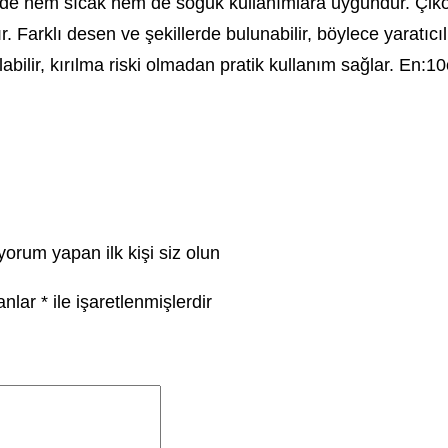
ayede hem sıcak hem de soğuk kullanımlara uygundur. Çik
Farklı desen ve şekillerde bulunabilir, böylece yaratıcılığ
labilir, kırılma riski olmadan pratik kullanım sağlar. En
yorum yapan ilk kişi siz olun
lanlar
*
ile işaretlenmişlerdir