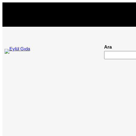
İçeriğe
geç
Ara