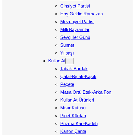
Cinsiyet Partisi
Hoş Geldin Ramazan
Mezuniyet Partisi
Milli Bayramlar
Sevgililer Günü
Sünnet
Yılbaşı
Kullan At
Tabak-Bardak
Çatal-Bıçak-Kaşık
Peçete
Masa Örtü,Etek-Arka Fon
Kullan At Ürünleri
Mısır Kutusu
Pipet-Kürdan
Prizma Kap-Kadeh
Karton Çanta