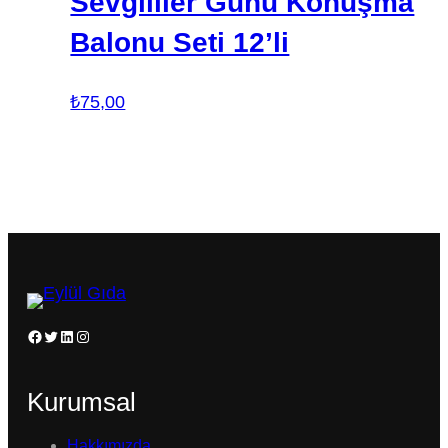
Sevgililer Günü Konuşma
Balonu Seti 12’li
₺
75,00
Facebook
Twitter
LinkedIn
Instagram
Kurumsal
Hakkımızda