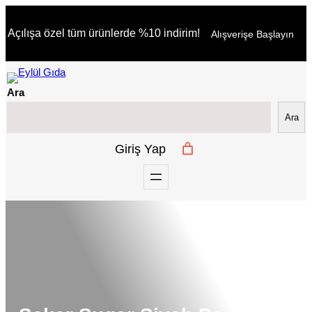
İçeriğe
Açılışa özel tüm ürünlerde %10 indirim!
Alışverişe Başlayın
geç
Ara
Ara
Giriş Yap