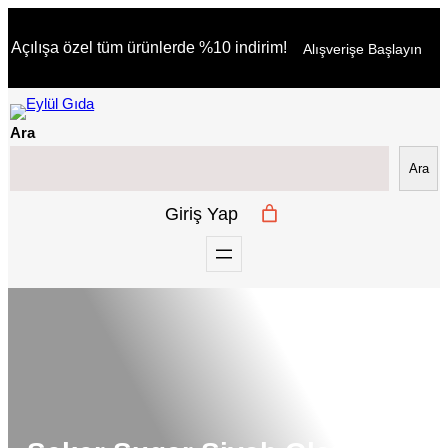
İçeriğe
Açılışa özel tüm ürünlerde %10 indirim!
Alışverişe Başlayın
geç
Ara
Ara
Giriş Yap