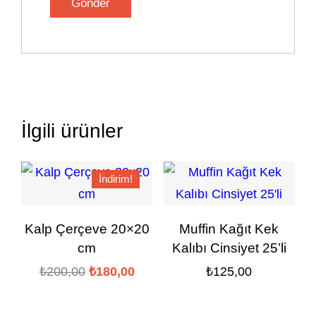
İlgili ürünler
İndirim!
Kalp Çerçeve 20×20
Muffin Kağıt Kek
cm
Kalıbı Cinsiyet 25’li
Orijinal
Şu
₺
200,00
₺
180,00
₺
125,00
fiyat:
andaki
₺200,00.
fiyat: