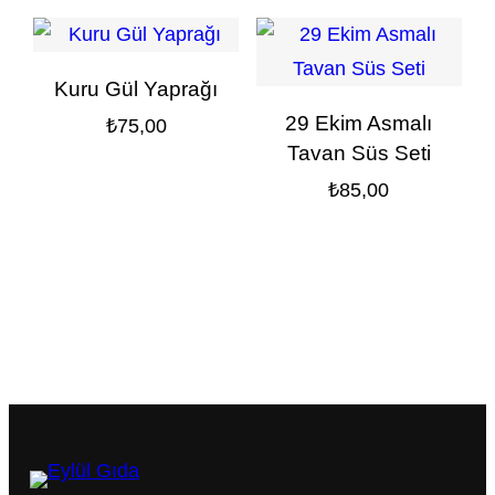
₺180,00.
Kuru Gül Yaprağı
29 Ekim Asmalı
₺
75,00
Tavan Süs Seti
₺
85,00