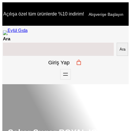
İçeriğe
Açılışa özel tüm ürünlerde %10 indirim!
Alışverişe Başlayın
geç
Ara
Ara
Giriş Yap