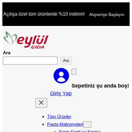
İçeriğe
Açılışa özel tüm ürünlerde %10 indirim!
Alışverişe Başlayın
geç
Ara
Ara
Sepetiniz şu anda boş!
Giriş Yap
Tüm Ürünler
Pasta Malzemeleri
Krem Şanti ve Krema