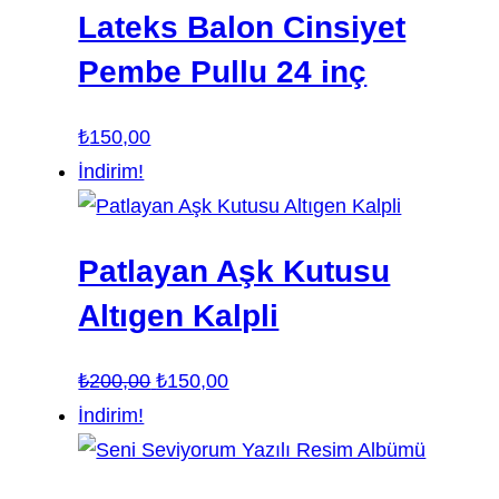
Lateks Balon Cinsiyet
Pembe Pullu 24 inç
₺
150,00
İndirim!
Patlayan Aşk Kutusu
Altıgen Kalpli
Orijinal
Şu
₺
200,00
₺
150,00
fiyat:
andaki
İndirim!
₺200,00.
fiyat:
₺150,00.