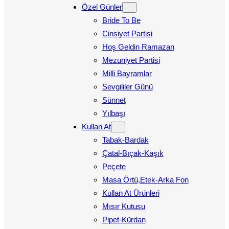
Özel Günler
Bride To Be
Cinsiyet Partisi
Hoş Geldin Ramazan
Mezuniyet Partisi
Milli Bayramlar
Sevgililer Günü
Sünnet
Yılbaşı
Kullan At
Tabak-Bardak
Çatal-Bıçak-Kaşık
Peçete
Masa Örtü,Etek-Arka Fon
Kullan At Ürünleri
Mısır Kutusu
Pipet-Kürdan