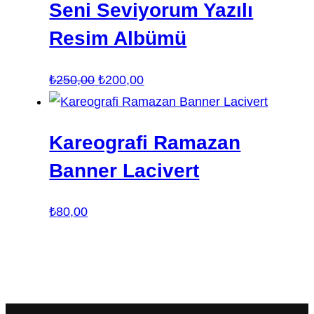
Seni Seviyorum Yazılı
Resim Albümü
Orijinal
Şu
₺
250,00
₺
200,00
fiyat:
andaki
₺250,00.
fiyat:
Kareografi Ramazan
₺200,00.
Banner Lacivert
₺
80,00