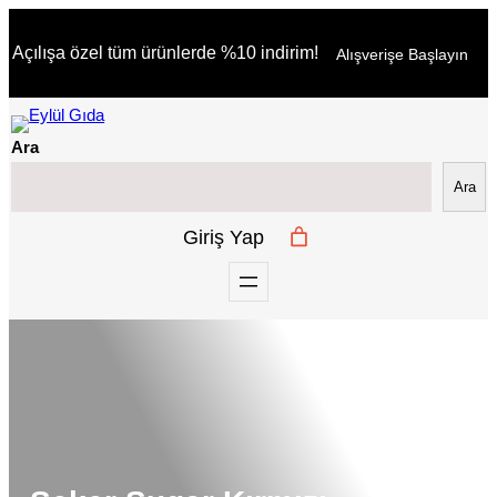
İçeriğe
Açılışa özel tüm ürünlerde %10 indirim!
Alışverişe Başlayın
geç
Ara
Ara
Giriş Yap