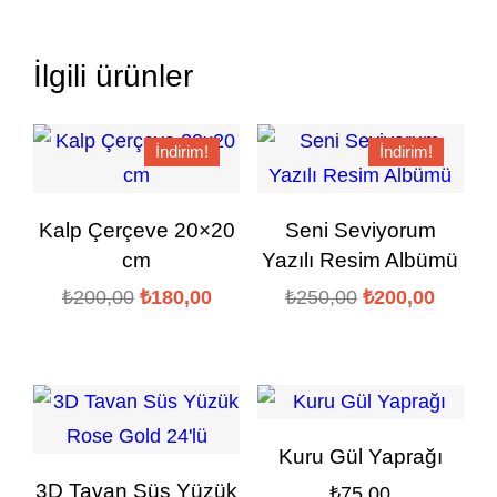
İlgili ürünler
İndirim!
İndirim!
Kalp Çerçeve 20×20
Seni Seviyorum
cm
Yazılı Resim Albümü
Orijinal
Şu
Orijinal
Şu
₺
200,00
₺
180,00
₺
250,00
₺
200,00
fiyat:
andaki
fiyat:
andaki
₺200,00.
fiyat:
₺250,00.
fiyat:
₺180,00.
₺200,0
Kuru Gül Yaprağı
3D Tavan Süs Yüzük
₺
75,00