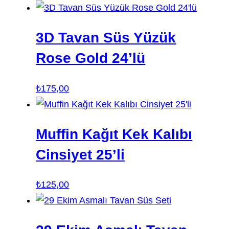
3D Tavan Süs Yüzük
Rose Gold 24’lü
₺
175,00
Muffin Kağıt Kek Kalıbı
Cinsiyet 25’li
₺
125,00