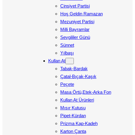
Cinsiyet Partisi
Hoş Geldin Ramazan
Mezuniyet Partisi
Milli Bayramlar
Sevgililer Günü
Sünnet
Yılbaşı
Kullan At
Tabak-Bardak
Çatal-Bıçak-Kaşık
Peçete
Masa Örtü,Etek-Arka Fon
Kullan At Ürünleri
Mısır Kutusu
Pipet-Kürdan
Prizma Kap-Kadeh
Karton Çanta