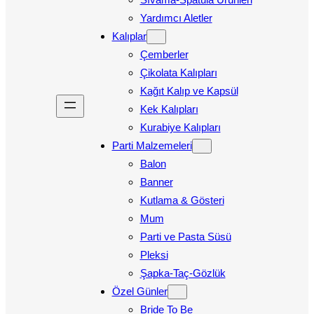
Yardımcı Aletler
Kalıplar
Çemberler
Çikolata Kalıpları
Kağıt Kalıp ve Kapsül
Kek Kalıpları
Kurabiye Kalıpları
Parti Malzemeleri
Balon
Banner
Kutlama & Gösteri
Mum
Parti ve Pasta Süsü
Pleksi
Şapka-Taç-Gözlük
Özel Günler
Bride To Be