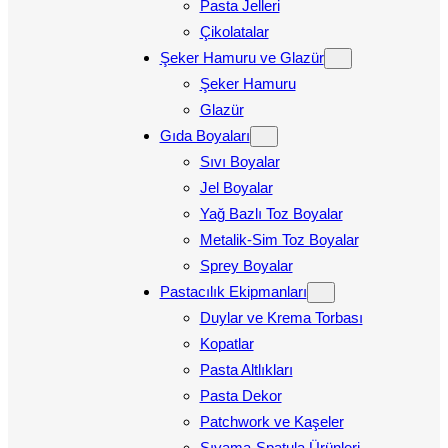
Pasta Jelleri
Çikolatalar
Şeker Hamuru ve Glazür
Şeker Hamuru
Glazür
Gıda Boyaları
Sıvı Boyalar
Jel Boyalar
Yağ Bazlı Toz Boyalar
Metalik-Sim Toz Boyalar
Sprey Boyalar
Pastacılık Ekipmanları
Duylar ve Krema Torbası
Kopatlar
Pasta Altlıkları
Pasta Dekor
Patchwork ve Kaşeler
Sıvama-Spatula Ürünleri