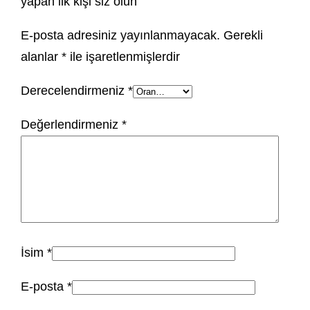
yapan ilk kişi siz olun
E-posta adresiniz yayınlanmayacak.
Gerekli
alanlar
*
ile işaretlenmişlerdir
Derecelendirmeniz
*
Değerlendirmeniz
*
İsim
*
E-posta
*