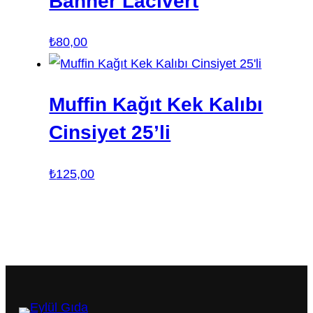
Banner Lacivert
₺
80,00
Muffin Kağıt Kek Kalıbı
Cinsiyet 25’li
₺
125,00