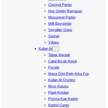
Cinsiyet Partisi
Hoş Geldin Ramazan
Mezuniyet Partisi
Milli Bayramlar
Sevgililer Günü
Sünnet
Yılbaşı
Kullan At
Tabak-Bardak
Çatal-Bıçak-Kaşık
Peçete
Masa Örtü,Etek-Arka Fon
Kullan At Ürünleri
Mısır Kutusu
Pipet-Kürdan
Prizma Kap-Kadeh
Karton Çanta