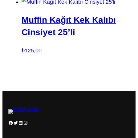
Muffin Kağıt Kek Kalıbı
Cinsiyet 25’li
₺
125,00
Facebook
Twitter
LinkedIn
Instagram