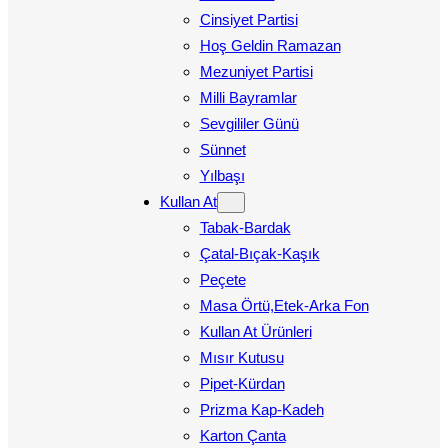
Cinsiyet Partisi
Hoş Geldin Ramazan
Mezuniyet Partisi
Milli Bayramlar
Sevgililer Günü
Sünnet
Yılbaşı
Kullan At
Tabak-Bardak
Çatal-Bıçak-Kaşık
Peçete
Masa Örtü,Etek-Arka Fon
Kullan At Ürünleri
Mısır Kutusu
Pipet-Kürdan
Prizma Kap-Kadeh
Karton Çanta