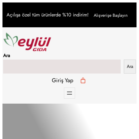
İçeriğe
Açılışa özel tüm ürünlerde %10 indirim!
Alışverişe Başlayın
geç
Ara
Ara
Giriş Yap