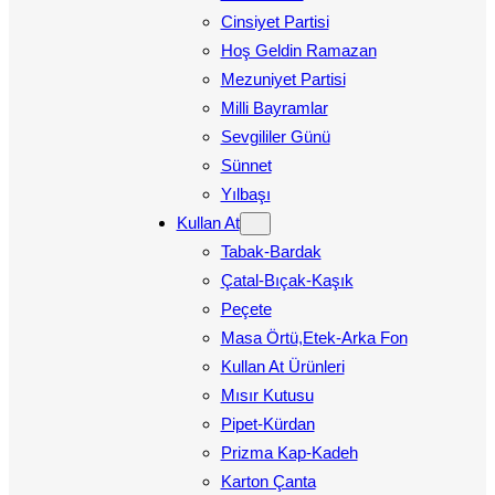
Cinsiyet Partisi
Hoş Geldin Ramazan
Mezuniyet Partisi
Milli Bayramlar
Sevgililer Günü
Sünnet
Yılbaşı
Kullan At
Tabak-Bardak
Çatal-Bıçak-Kaşık
Peçete
Masa Örtü,Etek-Arka Fon
Kullan At Ürünleri
Mısır Kutusu
Pipet-Kürdan
Prizma Kap-Kadeh
Karton Çanta