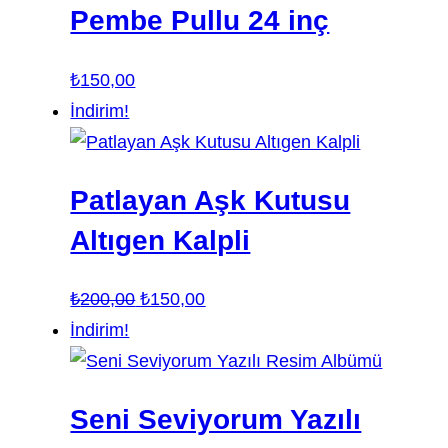
Pembe Pullu 24 inç
₺
150,00
İndirim!
Patlayan Aşk Kutusu
Altıgen Kalpli
Orijinal
Şu
₺
200,00
₺
150,00
fiyat:
andaki
İndirim!
₺200,00.
fiyat:
₺150,00.
Seni Seviyorum Yazılı