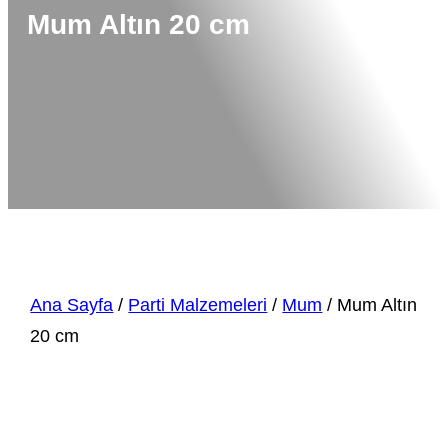
Mum Altın 20 cm
Ana Sayfa
/
Parti Malzemeleri
/
Mum
/ Mum Altın
20 cm