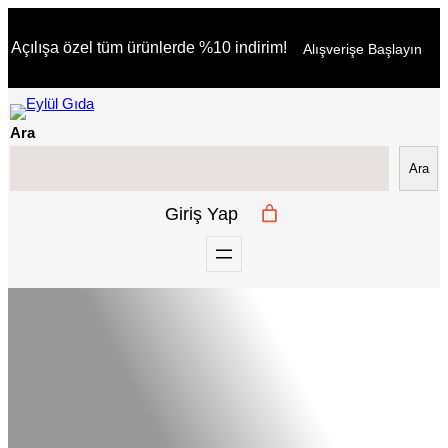
İçeriğe
Açılışa özel tüm ürünlerde %10 indirim!
Alışverişe Başlayın
geç
Ara
Ara
Giriş Yap