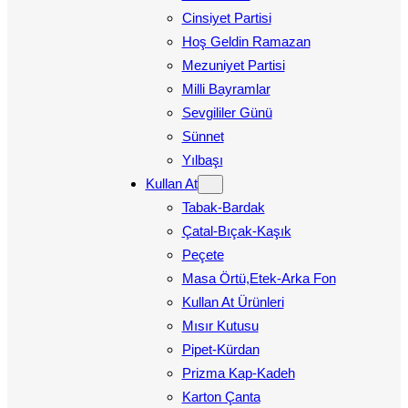
Cinsiyet Partisi
Hoş Geldin Ramazan
Mezuniyet Partisi
Milli Bayramlar
Sevgililer Günü
Sünnet
Yılbaşı
Kullan At
Tabak-Bardak
Çatal-Bıçak-Kaşık
Peçete
Masa Örtü,Etek-Arka Fon
Kullan At Ürünleri
Mısır Kutusu
Pipet-Kürdan
Prizma Kap-Kadeh
Karton Çanta