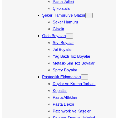
Pasta Jelleri
Çikolatalar
Şeker Hamuru ve Glazür
Şeker Hamuru
Glazür
Gıda Boyaları
Sıvı Boyalar
Jel Boyalar
Yağ Bazlı Toz Boyalar
Metalik-Sim Toz Boyalar
Sprey Boyalar
Pastacılık Ekipmanları
Duylar ve Krema Torbası
Kopatlar
Pasta Altlıkları
Pasta Dekor
Patchwork ve Kaşeler
Sıvama-Spatula Ürünleri