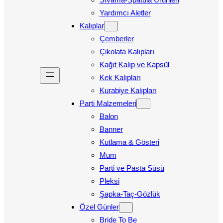
Yardımcı Aletler
Kalıplar
Çemberler
Çikolata Kalıpları
Kağıt Kalıp ve Kapsül
Kek Kalıpları
Kurabiye Kalıpları
Parti Malzemeleri
Balon
Banner
Kutlama & Gösteri
Mum
Parti ve Pasta Süsü
Pleksi
Şapka-Taç-Gözlük
Özel Günler
Bride To Be