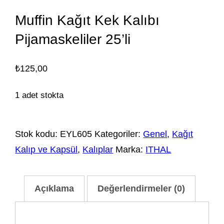
Muffin Kağıt Kek Kalıbı
Pijamaskeliler 25’li
₺
125,00
1 adet stokta
Stok kodu:
EYL605
Kategoriler:
Genel
,
Kağıt
Kalıp ve Kapsül
,
Kalıplar
Marka:
ITHAL
Açıklama
Değerlendirmeler (0)