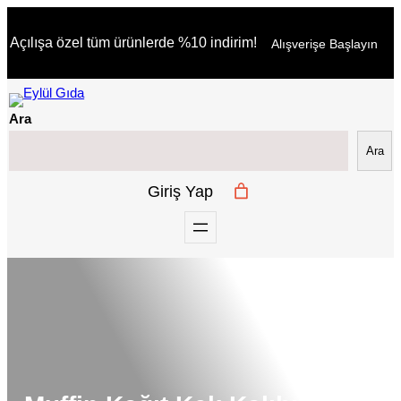
İçeriğe
Açılışa özel tüm ürünlerde %10 indirim!
Alışverişe Başlayın
geç
Ara
Ara
Giriş Yap