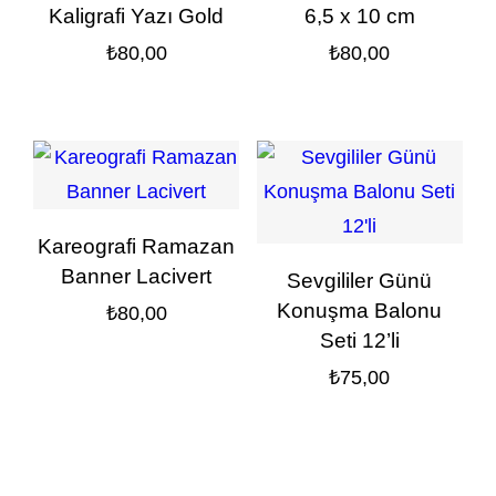
Kaligrafi Yazı Gold
6,5 x 10 cm
₺
80,00
₺
80,00
Kareografi Ramazan
Banner Lacivert
Sevgililer Günü
Konuşma Balonu
₺
80,00
Seti 12’li
₺
75,00