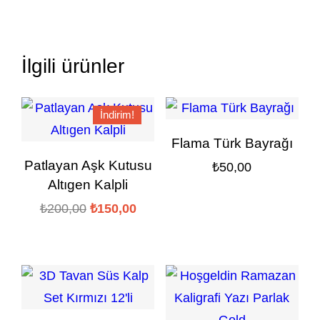
İlgili ürünler
İndirim!
Flama Türk Bayrağı
Patlayan Aşk Kutusu
₺
50,00
Altıgen Kalpli
Orijinal
Şu
₺
200,00
₺
150,00
fiyat:
andaki
₺200,00.
fiyat:
₺150,00.