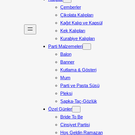
Çemberler
Çikolata Kalıpları
Kağıt Kalıp ve Kapsül
Kek Kalıpları
Kurabiye Kalıpları
Parti Malzemeleri
Balon
Banner
Kutlama & Gösteri
Mum
Parti ve Pasta Süsü
Pleksi
Şapka-Taç-Gözlük
Özel Günler
Bride To Be
Cinsiyet Partisi
Hoş Geldin Ramazan