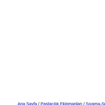
Metal Hamur Kazıyıcı 1
Ana Sayfa
/
Pastacılık Ekipmanları
/
Sıvama-Sp