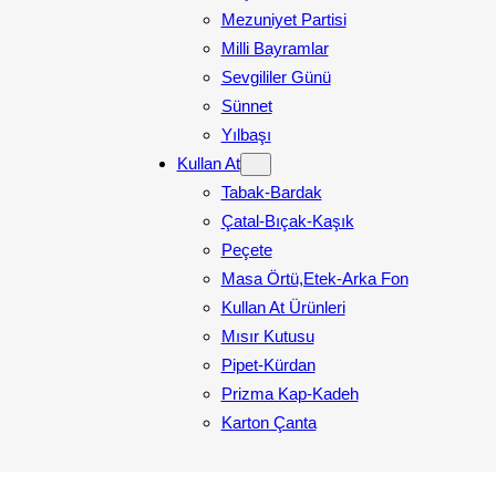
Mezuniyet Partisi
Milli Bayramlar
Sevgililer Günü
Sünnet
Yılbaşı
Kullan At
Tabak-Bardak
Çatal-Bıçak-Kaşık
Peçete
Masa Örtü,Etek-Arka Fon
Kullan At Ürünleri
Mısır Kutusu
Pipet-Kürdan
Prizma Kap-Kadeh
Karton Çanta