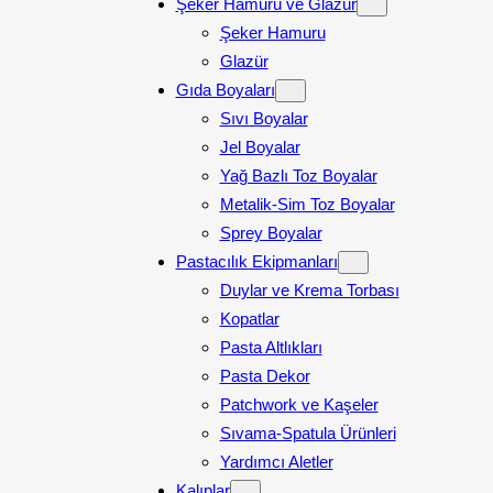
Şeker Hamuru ve Glazür
Şeker Hamuru
Glazür
Gıda Boyaları
Sıvı Boyalar
Jel Boyalar
Yağ Bazlı Toz Boyalar
Metalik-Sim Toz Boyalar
Sprey Boyalar
Pastacılık Ekipmanları
Duylar ve Krema Torbası
Kopatlar
Pasta Altlıkları
Pasta Dekor
Patchwork ve Kaşeler
Sıvama-Spatula Ürünleri
Yardımcı Aletler
Kalıplar