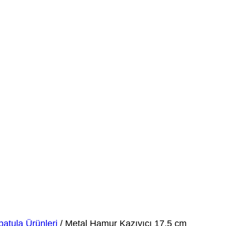
7.5 cm
atula Ürünleri
/ Metal Hamur Kazıyıcı 17.5 cm