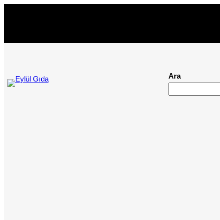
İçeriğe
geç
Ara