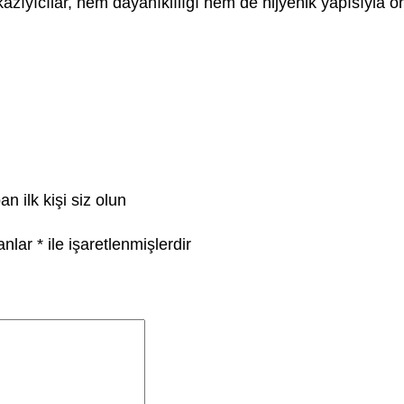
kazıyıcılar, hem dayanıklılığı hem de hijyenik yapısıyla ö
 ilk kişi siz olun
lanlar
*
ile işaretlenmişlerdir