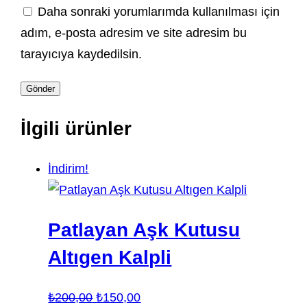
Daha sonraki yorumlarımda kullanılması için
adım, e-posta adresim ve site adresim bu
tarayıcıya kaydedilsin.
İlgili ürünler
İndirim!
Patlayan Aşk Kutusu
Altıgen Kalpli
Orijinal
Şu
₺
200,00
₺
150,00