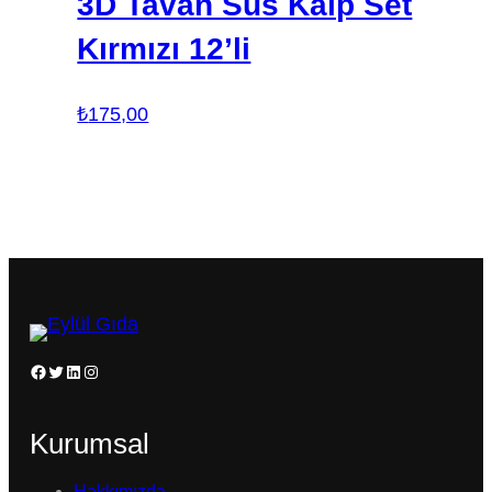
3D Tavan Süs Kalp Set
Kırmızı 12’li
₺
175,00
Facebook
Twitter
LinkedIn
Instagram
Kurumsal
Hakkımızda