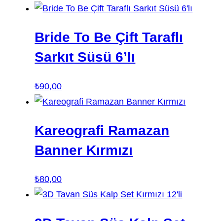
fiyat:
andaki
₺200,00.
fiyat:
Bride To Be Çift Taraflı
₺150,00.
Sarkıt Süsü 6’lı
₺
90,00
Kareografi Ramazan
Banner Kırmızı
₺
80,00