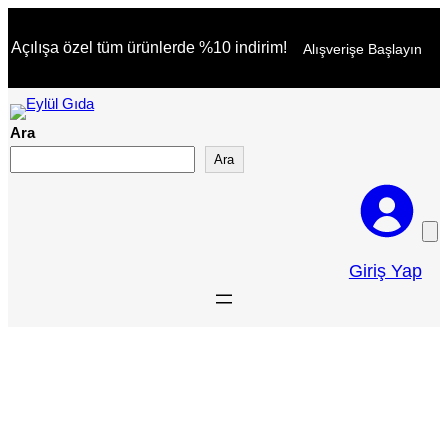
İçeriğe
Açılışa özel tüm ürünlerde %10 indirim!
Alışverişe Başlayın
geç
Ara
Ara
Giriş Yap
İyi Ki Doğdun Banner One
Gold