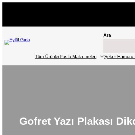
İçeriğe
geç
Ara
Tüm Ürünler
Pasta Malzemeleri
Şeker Hamuru 
Gofret Yazı Plakası Di