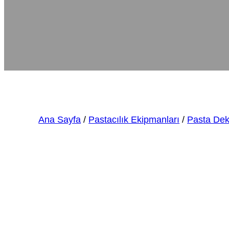
Ana Sayfa
/
Pastacılık Ekipmanları
/
Pasta Dek