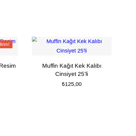
dirim!
 Resim
Muffin Kağıt Kek Kalıbı
Cinsiyet 25’li
Şu
₺
125,00
andaki
fiyat:
₺200,00.