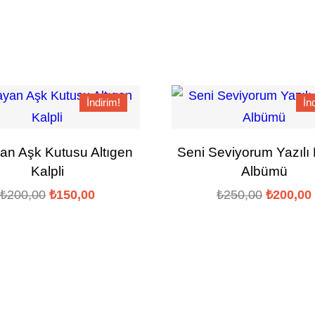
İndirim!
İn
an Aşk Kutusu Altıgen
Seni Seviyorum Yazılı
Kalpli
Albümü
Orijinal
Şu
Orijinal
₺
200,00
₺
150,00
₺
250,00
₺
200,00
fiyat:
andaki
fiyat:
₺200,00.
fiyat:
₺250,00.
₺150,00.