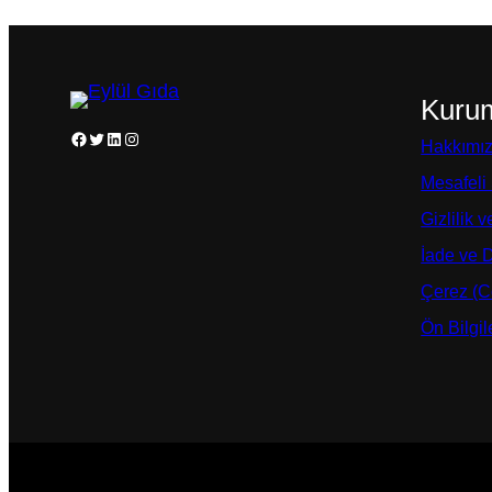
Kuru
Facebook
Twitter
LinkedIn
Instagram
Hakkımı
Mesafeli
Gizlilik 
İade ve 
Çerez (Co
Ön Bilgi