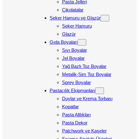
Pasta Jelleri
Çikolatalar
Şeker Hamuru ve Glazür
Şeker Hamuru
Glazür
Gıda Boyaları
Sıvı Boyalar
Jel Boyalar
Yağ Bazlı Toz Boyalar
Metalik-Sim Toz Boyalar
Sprey Boyalar
Pastacılık Ekipmanları
Duylar ve Krema Torbası
Kopatlar
Pasta Altlıkları
Pasta Dekor
Patchwork ve Kaşeler
Sıvama-Spatula Ürünleri