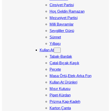
Cinsiyet Partisi
Hoş Geldin Ramazan
Mezuniyet Partisi
Milli Bayramlar
Sevgililer Günü
Sünnet
Yılbaşı
Kullan At
Tabak-Bardak
Çatal-Bıçak-Kaşık
Peçete
Masa Örtü,Etek-Arka Fon
Kullan At Ürünleri
Mısır Kutusu
Pipet-Kürdan
Prizma Kap-Kadeh
Karton Çanta