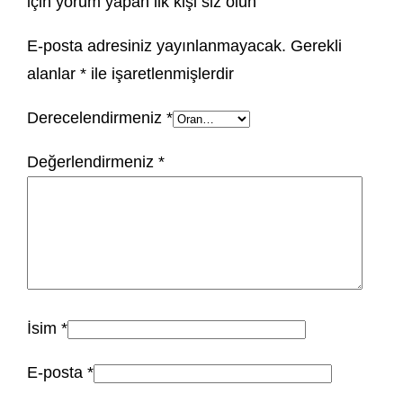
için yorum yapan ilk kişi siz olun
E-posta adresiniz yayınlanmayacak.
Gerekli
alanlar
*
ile işaretlenmişlerdir
Derecelendirmeniz
*
Değerlendirmeniz
*
İsim
*
E-posta
*