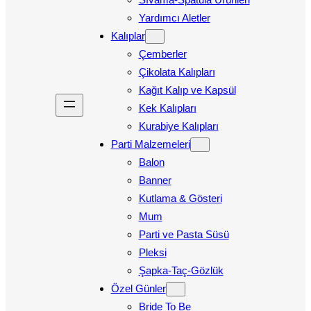
Yardımcı Aletler
Kalıplar
Çemberler
Çikolata Kalıpları
Kağıt Kalıp ve Kapsül
Kek Kalıpları
Kurabiye Kalıpları
Parti Malzemeleri
Balon
Banner
Kutlama & Gösteri
Mum
Parti ve Pasta Süsü
Pleksi
Şapka-Taç-Gözlük
Özel Günler
Bride To Be