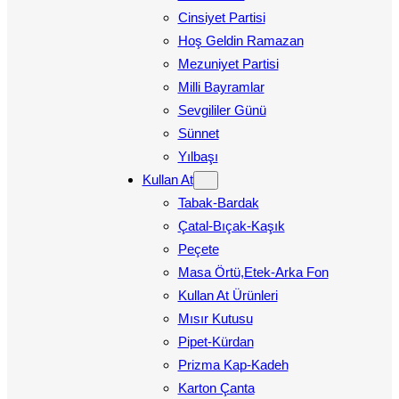
Cinsiyet Partisi
Hoş Geldin Ramazan
Mezuniyet Partisi
Milli Bayramlar
Sevgililer Günü
Sünnet
Yılbaşı
Kullan At
Tabak-Bardak
Çatal-Bıçak-Kaşık
Peçete
Masa Örtü,Etek-Arka Fon
Kullan At Ürünleri
Mısır Kutusu
Pipet-Kürdan
Prizma Kap-Kadeh
Karton Çanta