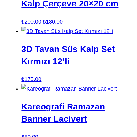
Kalp Çerçeve 20×20 cm
Orijinal
Şu
₺
200,00
₺
180,00
fiyat:
andaki
₺200,00.
fiyat:
3D Tavan Süs Kalp Set
₺180,00.
Kırmızı 12’li
₺
175,00
Kareografi Ramazan
Banner Lacivert
₺
80,00