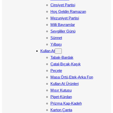
Cinsiyet Partisi
Hoş Geldin Ramazan
Mezuniyet Partisi
Milli Bayramlar
Sevgililer Günü
Sünnet
Yılbaşı
Kullan At
Tabak-Bardak
Çatal-Bıçak-Kaşık
Peçete
Masa Örtü,Etek-Arka Fon
Kullan At Ürünleri
Mısır Kutusu
Pipet-Kürdan
Prizma Kap-Kadeh
Karton Çanta