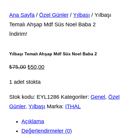
Ana Sayfa
/
Özel Günler
/
Yılbaşı
/ Yılbaşı
Temalı Ahşap Mdf Süs Noel Baba 2
İndirim!
Yılbaşı Temalı Ahşap Mdf Süs Noel Baba 2
Orijinal
Şu
₺
75,00
₺
50,00
fiyat:
andaki
1 adet stokta
₺75,00.
fiyat:
₺50,00.
Stok kodu:
EYL1286
Kategoriler:
Genel
,
Özel
Günler
,
Yılbaşı
Marka:
ITHAL
Açıklama
Değerlendirmeler (0)