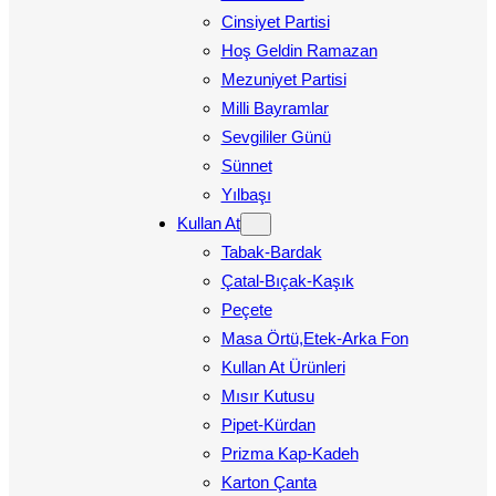
Cinsiyet Partisi
Hoş Geldin Ramazan
Mezuniyet Partisi
Milli Bayramlar
Sevgililer Günü
Sünnet
Yılbaşı
Kullan At
Tabak-Bardak
Çatal-Bıçak-Kaşık
Peçete
Masa Örtü,Etek-Arka Fon
Kullan At Ürünleri
Mısır Kutusu
Pipet-Kürdan
Prizma Kap-Kadeh
Karton Çanta