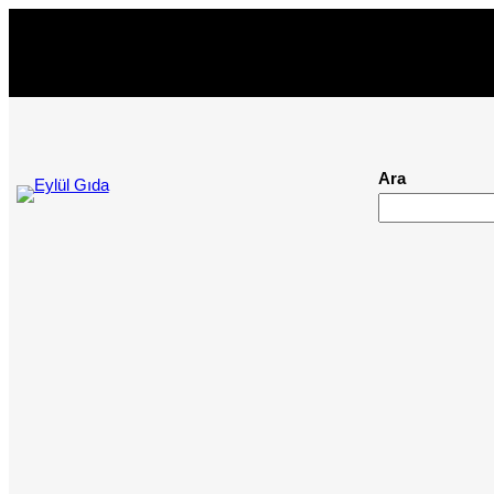
İçeriğe
geç
Ara