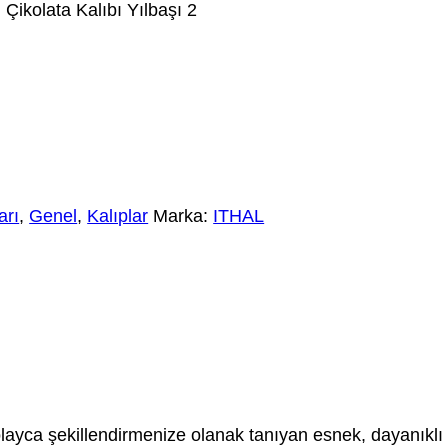
 Çikolata Kalıbı Yılbaşı 2
arı
,
Genel
,
Kalıplar
Marka:
ITHAL
zı kolayca şekillendirmenize olanak tanıyan esnek, dayanık