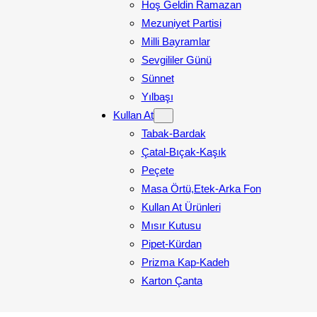
Hoş Geldin Ramazan
Mezuniyet Partisi
Milli Bayramlar
Sevgililer Günü
Sünnet
Yılbaşı
Kullan At
Tabak-Bardak
Çatal-Bıçak-Kaşık
Peçete
Masa Örtü,Etek-Arka Fon
Kullan At Ürünleri
Mısır Kutusu
Pipet-Kürdan
Prizma Kap-Kadeh
Karton Çanta