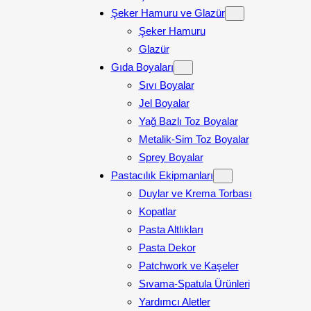
Şeker Hamuru ve Glazür
Şeker Hamuru
Glazür
Gıda Boyaları
Sıvı Boyalar
Jel Boyalar
Yağ Bazlı Toz Boyalar
Metalik-Sim Toz Boyalar
Sprey Boyalar
Pastacılık Ekipmanları
Duylar ve Krema Torbası
Kopatlar
Pasta Altlıkları
Pasta Dekor
Patchwork ve Kaşeler
Sıvama-Spatula Ürünleri
Yardımcı Aletler