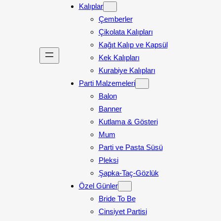
Kalıplar
Çemberler
Çikolata Kalıpları
Kağıt Kalıp ve Kapsül
Kek Kalıpları
Kurabiye Kalıpları
Parti Malzemeleri
Balon
Banner
Kutlama & Gösteri
Mum
Parti ve Pasta Süsü
Pleksi
Şapka-Taç-Gözlük
Özel Günler
Bride To Be
Cinsiyet Partisi