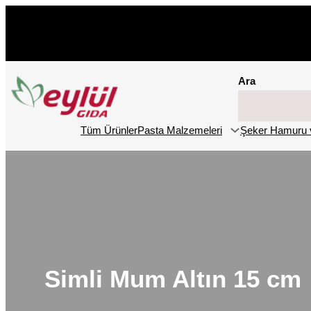
İçeriğe
geç
Ara
Tüm Ürünler
Pasta Malzemeleri
Şeker Hamuru 
Simli Mum Altın 15 cm