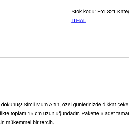
Stok kodu:
EYL821
Kateg
ITHAL
 bir dokunuş! Simli Mum Altın, özel günlerinizde dikkat çek
irlikte toplam 15 cm uzunluğundadır. Pakette 6 adet ta
için mükemmel bir tercih.