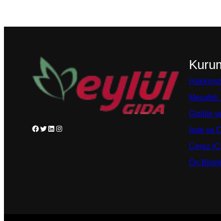
Kuru
Hakkımı
Mesafeli
Gizlilik 
Facebook
Twitter
LinkedIn
Instagram
İade ve 
Çerez (Co
Ön Bilgi