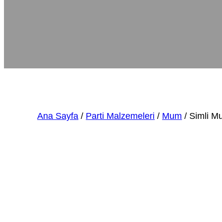
Ana Sayfa
/
Parti Malzemeleri
/
Mum
/ Simli M