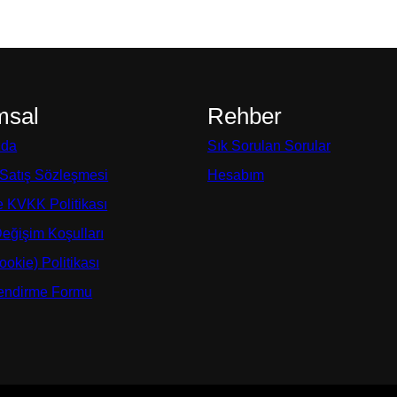
msal
Rehber
zda
Sık Sorulan Sorular
 Satış Sözleşmesi
Hesabım
ve KVKK Politikası
Değişim Koşulları
okie) Politikası
lendirme Formu