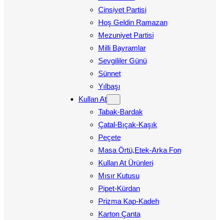
Cinsiyet Partisi
Hoş Geldin Ramazan
Mezuniyet Partisi
Milli Bayramlar
Sevgililer Günü
Sünnet
Yılbaşı
Kullan At
Tabak-Bardak
Çatal-Bıçak-Kaşık
Peçete
Masa Örtü,Etek-Arka Fon
Kullan At Ürünleri
Mısır Kutusu
Pipet-Kürdan
Prizma Kap-Kadeh
Karton Çanta