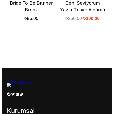
Bride To Be Banner
Seni Seviyorum
Bronz
Yazılı Resim Albümü
Orijinal
Şu
₺
85,00
₺
250,00
₺
200,00
fiyat:
andaki
₺250,00.
fiyat:
₺200,0
Facebook
Twitter
LinkedIn
Instagram
Kurumsal