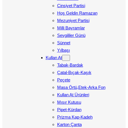
Cinsiyet Partisi
Hoş Geldin Ramazan
Mezuniyet Partisi
Milli Bayramlar
Sevgililer Günü
Sünnet
Yılbaşı
Kullan At
Tabak-Bardak
Çatal-Bıçak-Kaşık
Peçete
Masa Örtü,Etek-Arka Fon
Kullan At Ürünleri
Mısır Kutusu
Pipet-Kürdan
Prizma Kap-Kadeh
Karton Çanta