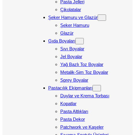
Pasta Jelleri
Çikolatalar
Şeker Hamuru ve Glazür
Şeker Hamuru
Glazür
Gıda Boyaları
Sıvı Boyalar
Jel Boyalar
Yağ Bazlı Toz Boyalar
Metalik-Sim Toz Boyalar
Sprey Boyalar
Pastacılık Ekipmanları
Duylar ve Krema Torbası
Kopatlar
Pasta Altlıkları
Pasta Dekor
Patchwork ve Kaşeler
Sıvama-Spatula Ürünleri