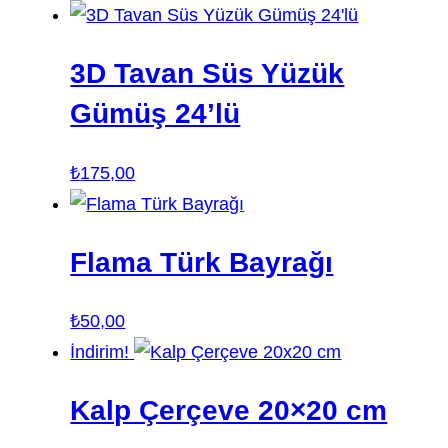
fiyat:
andaki
₺200,00.
fiyat:
3D Tavan Süs Yüzük
₺150,00.
Gümüş 24’lü
₺
175,00
Flama Türk Bayrağı
₺
50,00
İndirim!
Kalp Çerçeve 20×20 cm