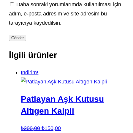
Daha sonraki yorumlarımda kullanılması için
adım, e-posta adresim ve site adresim bu
tarayıcıya kaydedilsin.
İlgili ürünler
İndirim!
Patlayan Aşk Kutusu
Altıgen Kalpli
Orijinal
Şu
₺
200,00
₺
150,00