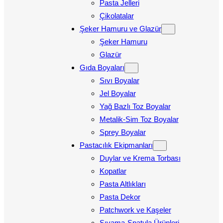
Pasta Jelleri
Çikolatalar
Şeker Hamuru ve Glazür
Şeker Hamuru
Glazür
Gıda Boyaları
Sıvı Boyalar
Jel Boyalar
Yağ Bazlı Toz Boyalar
Metalik-Sim Toz Boyalar
Sprey Boyalar
Pastacılık Ekipmanları
Duylar ve Krema Torbası
Kopatlar
Pasta Altlıkları
Pasta Dekor
Patchwork ve Kaşeler
Sıvama-Spatula Ürünleri