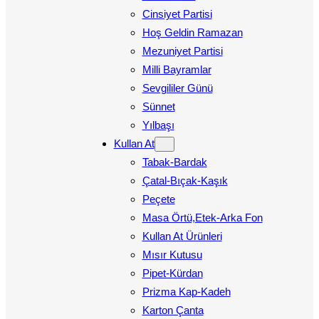
Cinsiyet Partisi
Hoş Geldin Ramazan
Mezuniyet Partisi
Milli Bayramlar
Sevgililer Günü
Sünnet
Yılbaşı
Kullan At
Tabak-Bardak
Çatal-Bıçak-Kaşık
Peçete
Masa Örtü,Etek-Arka Fon
Kullan At Ürünleri
Mısır Kutusu
Pipet-Kürdan
Prizma Kap-Kadeh
Karton Çanta