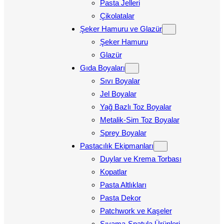
Pasta Jelleri
Çikolatalar
Şeker Hamuru ve Glazür
Şeker Hamuru
Glazür
Gıda Boyaları
Sıvı Boyalar
Jel Boyalar
Yağ Bazlı Toz Boyalar
Metalik-Sim Toz Boyalar
Sprey Boyalar
Pastacılık Ekipmanları
Duylar ve Krema Torbası
Kopatlar
Pasta Altlıkları
Pasta Dekor
Patchwork ve Kaşeler
Sıvama-Spatula Ürünleri