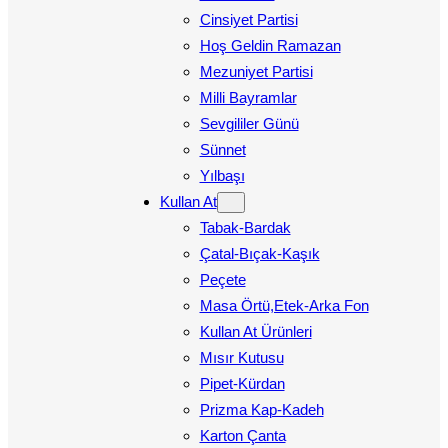
Cinsiyet Partisi
Hoş Geldin Ramazan
Mezuniyet Partisi
Milli Bayramlar
Sevgililer Günü
Sünnet
Yılbaşı
Kullan At
Tabak-Bardak
Çatal-Bıçak-Kaşık
Peçete
Masa Örtü,Etek-Arka Fon
Kullan At Ürünleri
Mısır Kutusu
Pipet-Kürdan
Prizma Kap-Kadeh
Karton Çanta