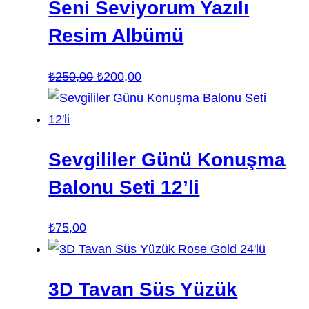
Seni Seviyorum Yazılı
Resim Albümü
Orijinal
Şu
₺
250,00
₺
200,00
fiyat:
andaki
₺250,00.
fiyat:
₺200,00.
Sevgililer Günü Konuşma
Balonu Seti 12’li
₺
75,00
3D Tavan Süs Yüzük