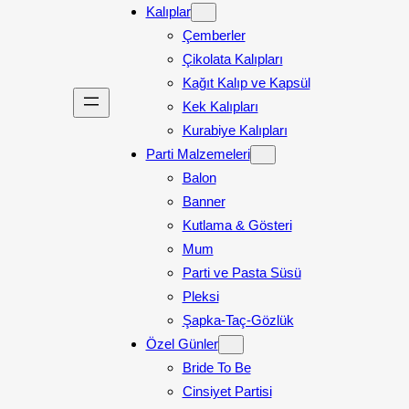
Kalıplar
Çemberler
Çikolata Kalıpları
Kağıt Kalıp ve Kapsül
Kek Kalıpları
Kurabiye Kalıpları
Parti Malzemeleri
Balon
Banner
Kutlama & Gösteri
Mum
Parti ve Pasta Süsü
Pleksi
Şapka-Taç-Gözlük
Özel Günler
Bride To Be
Cinsiyet Partisi