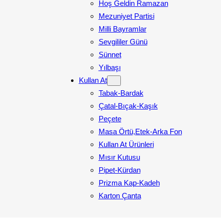
Hoş Geldin Ramazan
Mezuniyet Partisi
Milli Bayramlar
Sevgililer Günü
Sünnet
Yılbaşı
Kullan At
Tabak-Bardak
Çatal-Bıçak-Kaşık
Peçete
Masa Örtü,Etek-Arka Fon
Kullan At Ürünleri
Mısır Kutusu
Pipet-Kürdan
Prizma Kap-Kadeh
Karton Çanta