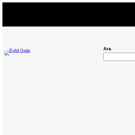
İçeriğe
geç
Ara