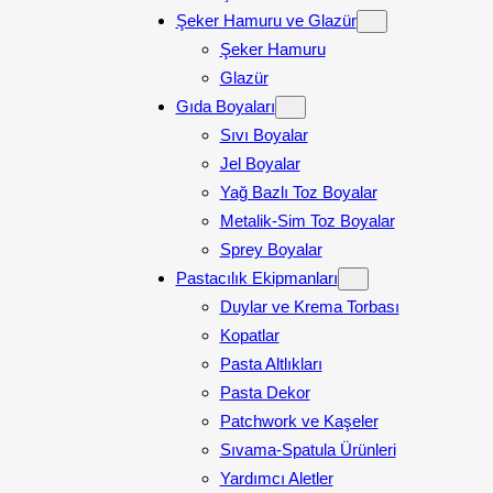
Şeker Hamuru ve Glazür
Şeker Hamuru
Glazür
Gıda Boyaları
Sıvı Boyalar
Jel Boyalar
Yağ Bazlı Toz Boyalar
Metalik-Sim Toz Boyalar
Sprey Boyalar
Pastacılık Ekipmanları
Duylar ve Krema Torbası
Kopatlar
Pasta Altlıkları
Pasta Dekor
Patchwork ve Kaşeler
Sıvama-Spatula Ürünleri
Yardımcı Aletler