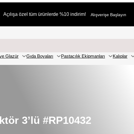
Açılışa özel tüm ürünlerde %10 indirim!
Alışverişe Başlayın
ve Glazür
Gıda Boyaları
Pastacılık Ekipmanları
Kalıplar
ktör 3’lü #RP10432