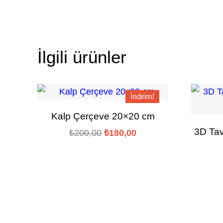
İlgili ürünler
İndirim!
Kalp Çerçeve 20×20 cm
3D Ta
Orijinal
Şu
₺
200,00
₺
180,00
fiyat:
andaki
₺200,00.
fiyat:
₺180,00.