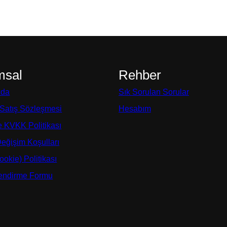
msal
Rehber
zda
Sık Sorulan Sorular
 Satış Sözleşmesi
Hesabım
ve KVKK Politikası
Değişim Koşulları
okie) Politikası
lendirme Formu