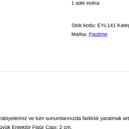
1 adet stokta
Stok kodu:
EYL141
Kateg
Marka:
Pastime
kurabiyeleriniz ve tüm sunumlarınızda farklılık yaratmak a
üyük Enjektör Figür Çapı: 2 cm.