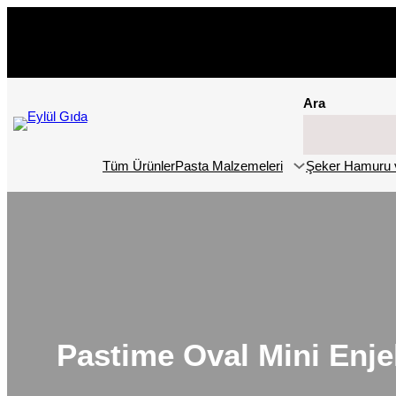
İçeriğe
geç
Ara
Tüm Ürünler
Pasta Malzemeleri
Şeker Hamuru 
Pastime Oval Mini Enje