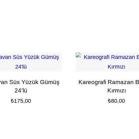
van Süs Yüzük Gümüş
Kareografi Ramazan 
24’lü
Kırmızı
₺
175,00
₺
80,00