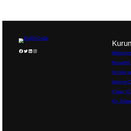
Kuru
Facebook
Twitter
LinkedIn
Instagram
Hakkımı
Mesafeli
Gizlilik 
İade ve 
Çerez (Co
Ön Bilgi