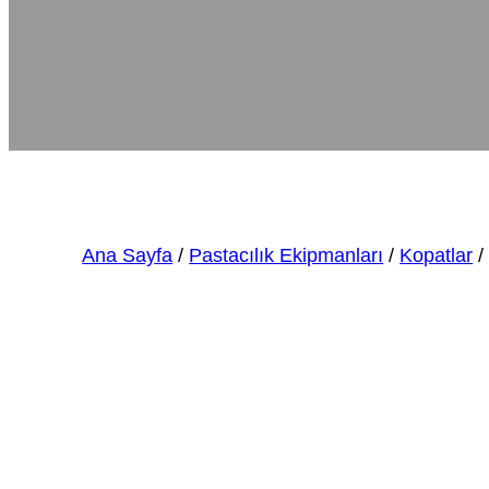
Ana Sayfa
/
Pastacılık Ekipmanları
/
Kopatlar
/