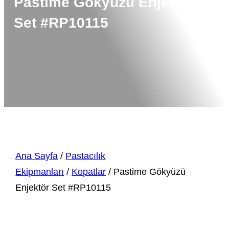
Pastime Gökyüzü Enjektör
Set #RP10115
Ana Sayfa
/
Pastacılık
Ekipmanları
/
Kopatlar
/ Pastime Gökyüzü
Enjektör Set #RP10115