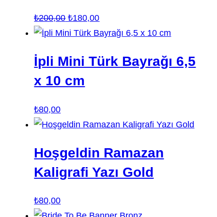
Orijinal
Şu
₺
200,00
₺
180,00
fiyat:
andaki
₺200,00.
fiyat:
İpli Mini Türk Bayrağı 6,5
₺180,00.
x 10 cm
₺
80,00
Hoşgeldin Ramazan
Kaligrafi Yazı Gold
₺
80,00