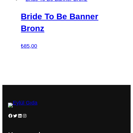
Bride To Be Banner
Bronz
₺
85,00
Facebook
Twitter
LinkedIn
Instagram