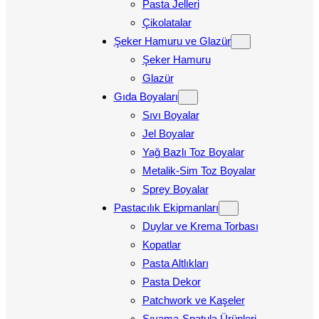
Pasta Jelleri
Çikolatalar
Şeker Hamuru ve Glazür
Şeker Hamuru
Glazür
Gıda Boyaları
Sıvı Boyalar
Jel Boyalar
Yağ Bazlı Toz Boyalar
Metalik-Sim Toz Boyalar
Sprey Boyalar
Pastacılık Ekipmanları
Duylar ve Krema Torbası
Kopatlar
Pasta Altlıkları
Pasta Dekor
Patchwork ve Kaşeler
Sıvama-Spatula Ürünleri