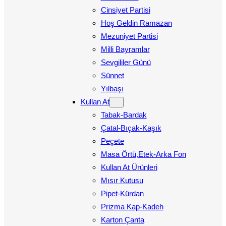
Cinsiyet Partisi
Hoş Geldin Ramazan
Mezuniyet Partisi
Milli Bayramlar
Sevgililer Günü
Sünnet
Yılbaşı
Kullan At
Tabak-Bardak
Çatal-Bıçak-Kaşık
Peçete
Masa Örtü,Etek-Arka Fon
Kullan At Ürünleri
Mısır Kutusu
Pipet-Kürdan
Prizma Kap-Kadeh
Karton Çanta