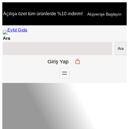
İçeriğe
Açılışa özel tüm ürünlerde %10 indirim!
Alışverişe Başlayın
geç
Ara
Ara
Giriş Yap