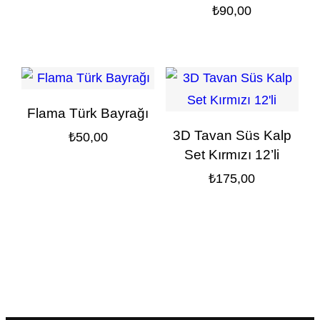
₺
90,00
Flama Türk Bayrağı
3D Tavan Süs Kalp
₺
50,00
Set Kırmızı 12’li
₺
175,00