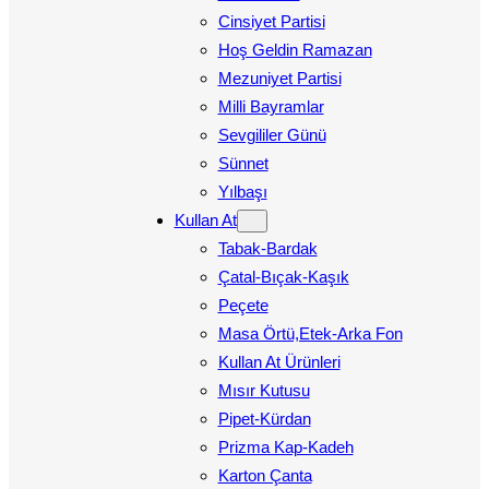
Cinsiyet Partisi
Hoş Geldin Ramazan
Mezuniyet Partisi
Milli Bayramlar
Sevgililer Günü
Sünnet
Yılbaşı
Kullan At
Tabak-Bardak
Çatal-Bıçak-Kaşık
Peçete
Masa Örtü,Etek-Arka Fon
Kullan At Ürünleri
Mısır Kutusu
Pipet-Kürdan
Prizma Kap-Kadeh
Karton Çanta