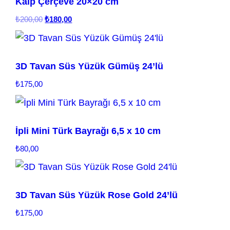
Kalp Çerçeve 20×20 cm
Orijinal
Şu
₺
200,00
₺
180,00
fiyat:
andaki
₺200,00.
fiyat:
₺180,00.
3D Tavan Süs Yüzük Gümüş 24’lü
₺
175,00
İpli Mini Türk Bayrağı 6,5 x 10 cm
₺
80,00
3D Tavan Süs Yüzük Rose Gold 24’lü
₺
175,00