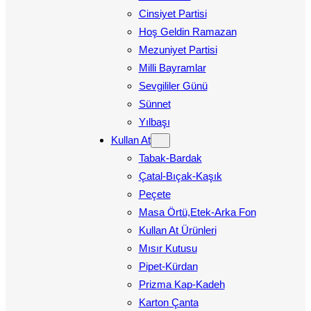
Cinsiyet Partisi
Hoş Geldin Ramazan
Mezuniyet Partisi
Milli Bayramlar
Sevgililer Günü
Sünnet
Yılbaşı
Kullan At
Tabak-Bardak
Çatal-Bıçak-Kaşık
Peçete
Masa Örtü,Etek-Arka Fon
Kullan At Ürünleri
Mısır Kutusu
Pipet-Kürdan
Prizma Kap-Kadeh
Karton Çanta