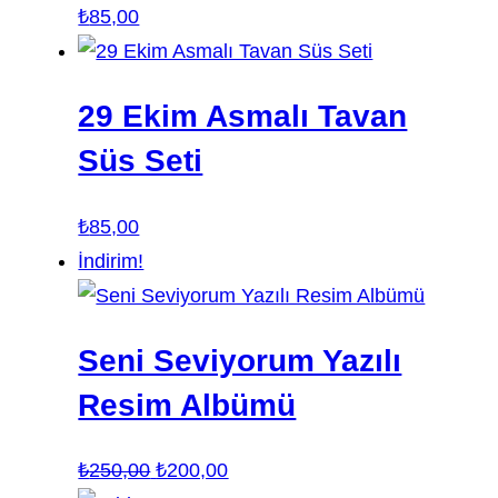
₺
85,00
29 Ekim Asmalı Tavan
Süs Seti
₺
85,00
İndirim!
Seni Seviyorum Yazılı
Resim Albümü
Orijinal
Şu
₺
250,00
₺
200,00