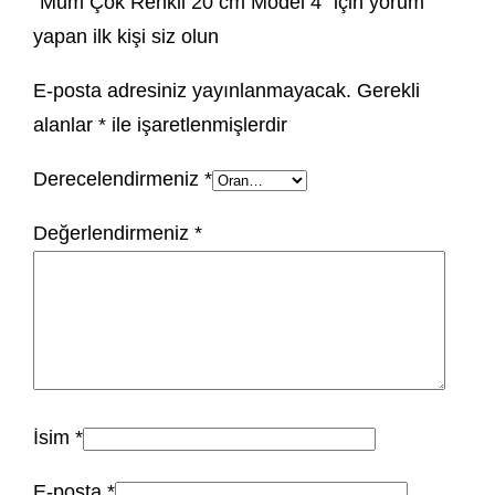
“Mum Çok Renkli 20 cm Model 4” için yorum
yapan ilk kişi siz olun
E-posta adresiniz yayınlanmayacak.
Gerekli
alanlar
*
ile işaretlenmişlerdir
Derecelendirmeniz
*
Değerlendirmeniz
*
İsim
*
E-posta
*