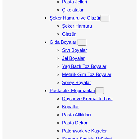
Pasta Jelleri
Çikolatalar
Şeker Hamuru ve Glazür
Şeker Hamuru
Glazür
Gıda Boyaları
Sıvı Boyalar
Jel Boyalar
Yağ Bazlı Toz Boyalar
Metalik-Sim Toz Boyalar
Sprey Boyalar
Pastacılık Ekipmanları
Duylar ve Krema Torbası
Kopatlar
Pasta Altlıkları
Pasta Dekor
Patchwork ve Kaşeler
Sıvama-Spatula Ürünleri