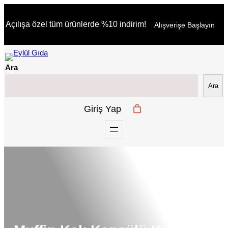
İçeriğe
Açılışa özel tüm ürünlerde %10 indirim!
Alışverişe Başlayın
geç
Ara
Ara
Giriş Yap